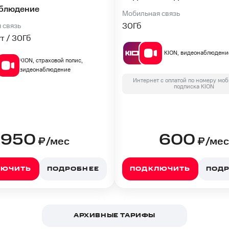
блюдение
Мобильная связь
30
Гб
 связь
т / 30
Гб
KION, видеонаблюдени
KION, страховой полис,
видеонаблюдение
Интернет с оплатой по номеру моб
подписка KION
950
600
₽/мес
₽/мес
ЛЮЧИТЬ
ПОДРОБНЕЕ
ПОДКЛЮЧИТЬ
ПОД
АРХИВНЫЕ ТАРИФЫ