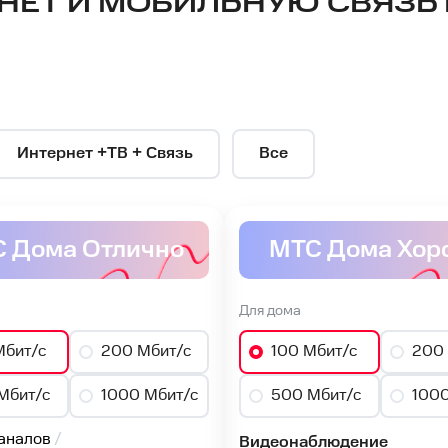
НЕТ И МОБИЛЬНУЮ СВЯЗЬ 
Интернет +ТВ + Связь
Все
 Дома Отлично
МТС Дома Хор
Для дома
Мбит/с
200 Мбит/с
100 Мбит/с
200 
Мбит/с
1000 Мбит/с
500 Мбит/с
1000
аналов
Видеонаблюдение