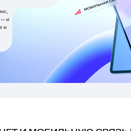
мс,
 — и
е и
Реклама