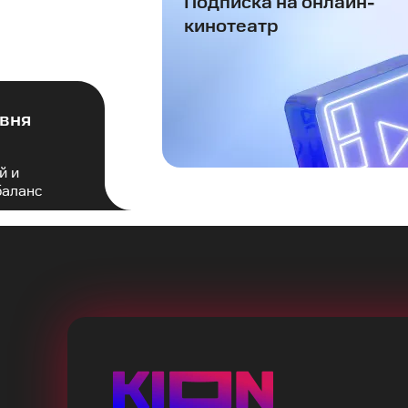
Подписка на онлайн-
кинотеатр
евня
й и
баланс