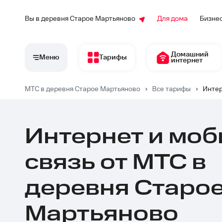
Вы в деревня Старое Мартьяново
Для дома
Бизне
Домашний
Меню
Тарифы
интернет
МТС в деревня Старое Мартьяново
›
Все тарифы
›
Интер
Интернет и моб
связь от МТС в
деревня Старо
Мартьяново