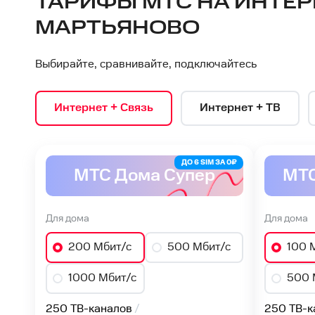
ТАРИФЫ МТС НА ИНТЕР
МАРТЬЯНОВО
Выбирайте, сравнивайте, подключайтесь
Интернет + Связь
Интернет + ТВ
ДО 6 SIM ЗА 0₽
МТС Дома Супер
МТС
Для дома
Для дома
200 Мбит/с
500 Мбит/с
100 
1000 Мбит/с
500 
250 ТВ-каналов
250 ТВ-к