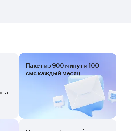
Пакет из 900 минут и 100
смс каждый месяц
нных