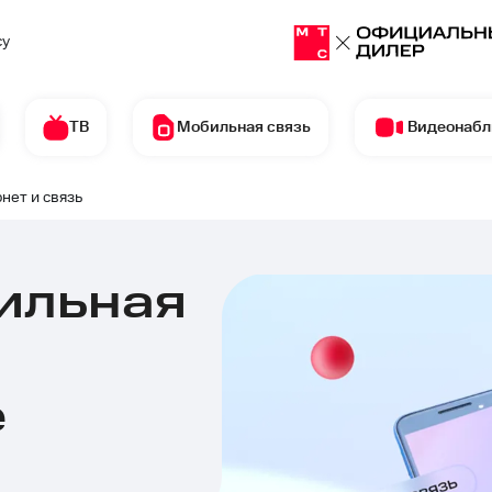
су
ТВ
Мобильная связь
Видеонаб
нет и связь
ильная
е