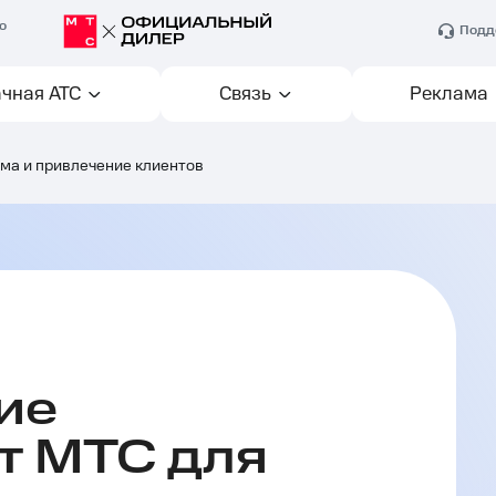
о
Подд
чная АТС
Связь
Реклама
ма и привлечение клиентов
ие
т МТС для