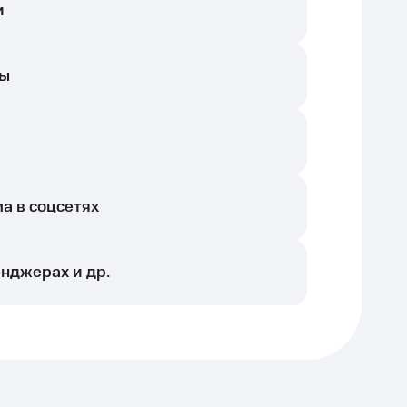
и
ны
а в соцсетях
енджерах и др.