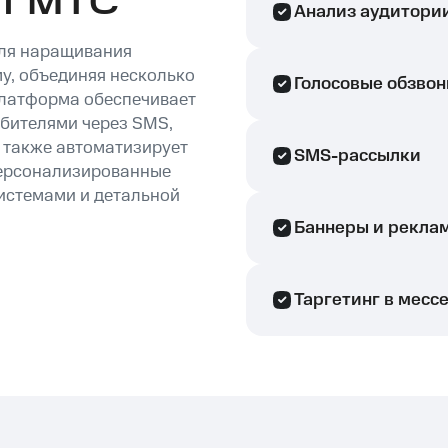
от МТС
Анализ аудитори
для наращивания
у, объединяя несколько
Голосовые обзво
Платформа обеспечивает
бителями через SMS,
а также автоматизирует
SMS-рассылки
персонализированные
истемами и детальной
Баннеры и реклам
Таргетинг в месс