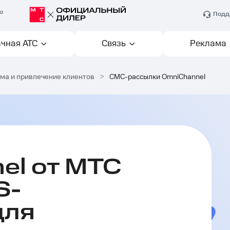
о
Подд
чная АТС
Связь
Реклама
ма и привлечение клиентов
>
СМС-рассылки OmniChannel
el от МТС
S-
для