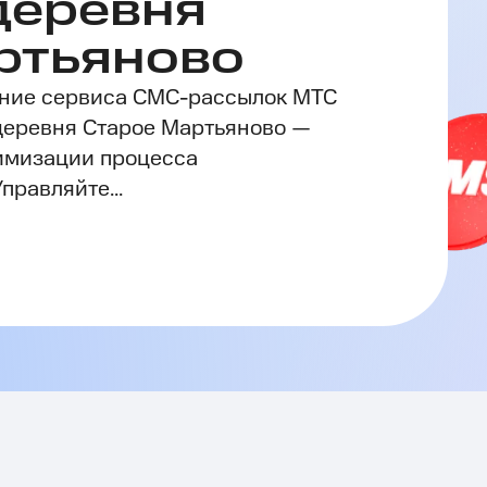
деревня
ртьяново
ние сервиса СМС-рассылок МТС
деревня Старое Мартьяново —
тимизации процесса
равляйте...