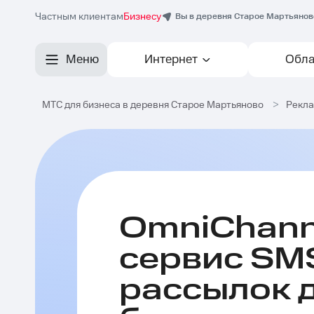
Частным клиентам
Бизнесу
Вы в деревня Старое Мартьянов
Меню
Интернет
Обла
МТС для бизнеса в деревня Старое Мартьяново
>
Рекла
OmniChann
сервис SM
рассылок 